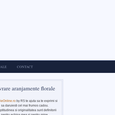
IALE
CONTACT
vrare aranjamente florale
rieOnline.ro
by RS te ajuta sa te exprimi si
sa daruiesti cel mai frumos cadou.
titudinea si originalitatea sunt definitorii
pentru echipa mea si pentru mine.