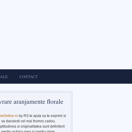
IALE
CONTACT
vrare aranjamente florale
rieOnline.ro
by RS te ajuta sa te exprimi si
sa daruiesti cel mai frumos cadou.
titudinea si originalitatea sunt definitorii
pentru echipa mea si pentru mine.