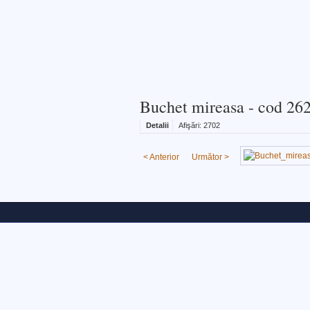
Buchet mireasa - cod 26
Detalii
Afişări:
2702
< Anterior
Următor >